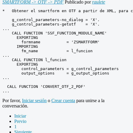
SMARTFORM -> OTF -> PDF
Publicado por
raulete
*   Obtener el smartform en OTF a partir de XML, para c
    g_control_parameters-no_dialog = 'X'.

    g_control_parameters-getotf    = 'X'.

...

    CALL FUNCTION 'SSF_FUNCTION_MODULE_NAME'

      EXPORTING

        formname           = 'ZSMARTFORM'

      IMPORTING

        fm_name            = l_funcion

...

    CALL FUNCTION l_funcion

      EXPORTING

        control_parameters = g_control_parameters

        output_options     = g_output_options

...

  CALL FUNCTION 'CONVERT_OTF_2_PDF'

Por favor,
Iniciar sesión
o
Crear cuenta
para unirse a la
conversación.
Iniciar
Previo
1
Siguiente