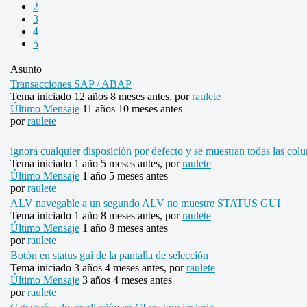
2
3
4
5
Asunto
Transacciones SAP / ABAP
Tema iniciado 12 años 8 meses antes, por
raulete
Último Mensaje
11 años 10 meses antes
por
raulete
ignora cualquier disposición por defecto y se muestran todas las col
Tema iniciado 1 año 5 meses antes, por
raulete
Último Mensaje
1 año 5 meses antes
por
raulete
ALV navegable a un segundo ALV no muestre STATUS GUI
Tema iniciado 1 año 8 meses antes, por
raulete
Último Mensaje
1 año 8 meses antes
por
raulete
Botón en status gui de la pantalla de selección
Tema iniciado 3 años 4 meses antes, por
raulete
Último Mensaje
3 años 4 meses antes
por
raulete