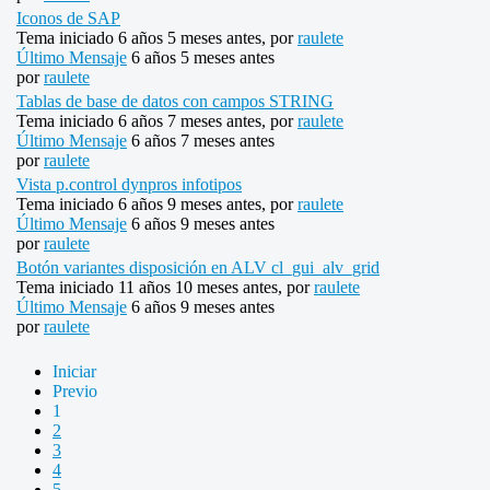
Iconos de SAP
Tema iniciado 6 años 5 meses antes, por
raulete
Último Mensaje
6 años 5 meses antes
por
raulete
Tablas de base de datos con campos STRING
Tema iniciado 6 años 7 meses antes, por
raulete
Último Mensaje
6 años 7 meses antes
por
raulete
Vista p.control dynpros infotipos
Tema iniciado 6 años 9 meses antes, por
raulete
Último Mensaje
6 años 9 meses antes
por
raulete
Botón variantes disposición en ALV cl_gui_alv_grid
Tema iniciado 11 años 10 meses antes, por
raulete
Último Mensaje
6 años 9 meses antes
por
raulete
Iniciar
Previo
1
2
3
4
5