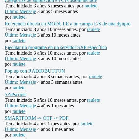
Categorías de ampliación en CI custom include
Tema iniciado 3 años 5 meses antes, por
raulete
Último Mensaje
3 años 5 meses antes
por
raulete
Referencia directa en MODULE a un campo E/S de una dynpro
Tema iniciado 3 años 10 meses antes, por
raulete
Último Mensaje
3 años 10 meses antes
por
raulete
Ejecutar un programa en un servidor SAP específico
Tema iniciado 3 años 10 meses antes, por
raulete
Último Mensaje
3 años 10 meses antes
por
raulete
Pop up con RADIOBUTTON
Tema iniciado 4 años 3 semanas antes, por
raulete
Último Mensaje
4 años 3 semanas antes
por
raulete
SAPscripts
Tema iniciado 6 años 10 meses antes, por
raulete
Último Mensaje
4 años 1 mes antes
por
raulete
SMARTFORM -> OTF -> PDF
Tema iniciado 4 años 1 mes antes, por
raulete
Último Mensaje
4 años 1 mes antes
por
raulete