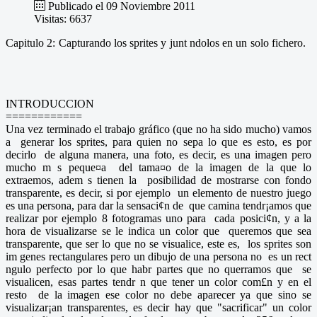
Publicado el 09 Noviembre 2011
Visitas: 6637
Capitulo 2: Capturando los sprites y junt ndolos en un solo fichero.
INTRODUCCION
============
Una vez terminado el trabajo gráfico (que no ha sido mucho) vamos
a generar los sprites, para quien no sepa lo que es esto, es por
decirlo de alguna manera, una foto, es decir, es una imagen pero
mucho m s peque¤a del tama¤o de la imagen de la que lo
extraemos, adem s tienen la posibilidad de mostrarse con fondo
transparente, es decir, si por ejemplo un elemento de nuestro juego
es una persona, para dar la sensaci¢n de que camina tendr¡amos que
realizar por ejemplo 8 fotogramas uno para cada posici¢n, y a la
hora de visualizarse se le indica un color que queremos que sea
transparente, que ser lo que no se visualice, este es, los sprites son
im genes rectangulares pero un dibujo de una persona no es un rect
ngulo perfecto por lo que habr partes que no querramos que se
visualicen, esas partes tendr n que tener un color com£n y en el
resto de la imagen ese color no debe aparecer ya que sino se
visualizar¡an transparentes, es decir hay que "sacrificar" un color