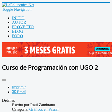
Toggle Navigation
INICIO
AUTOR
PROYECTO
BLOG
FORO
Curso de Programación con UGO 2
Imprimir
Email
Detalles
Escrito por
Raúl Zambrano
Categoría:
Gráficos en Pascal