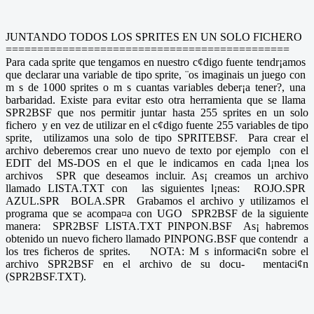
JUNTANDO TODOS LOS SPRITES EN UN SOLO FICHERO
=============================================
Para cada sprite que tengamos en nuestro c¢digo fuente tendr¡amos
que declarar una variable de tipo sprite, ¨os imaginais un juego con
m s de 1000 sprites o m s cuantas variables deber¡a tener?, una
barbaridad. Existe para evitar esto otra herramienta que se llama
SPR2BSF que nos permitir juntar hasta 255 sprites en un solo
fichero y en vez de utilizar en el c¢digo fuente 255 variables de tipo
sprite, utilizamos una solo de tipo SPRITEBSF. Para crear el
archivo deberemos crear uno nuevo de texto por ejemplo con el
EDIT del MS-DOS en el que le indicamos en cada l¡nea los
archivos SPR que deseamos incluir. As¡ creamos un archivo
llamado LISTA.TXT con las siguientes l¡neas: ROJO.SPR
AZUL.SPR BOLA.SPR Grabamos el archivo y utilizamos el
programa que se acompa¤a con UGO SPR2BSF de la siguiente
manera: SPR2BSF LISTA.TXT PINPON.BSF As¡ habremos
obtenido un nuevo fichero llamado PINPONG.BSF que contendr a
los tres ficheros de sprites. NOTA: M s informaci¢n sobre el
archivo SPR2BSF en el archivo de su docu- mentaci¢n
(SPR2BSF.TXT).