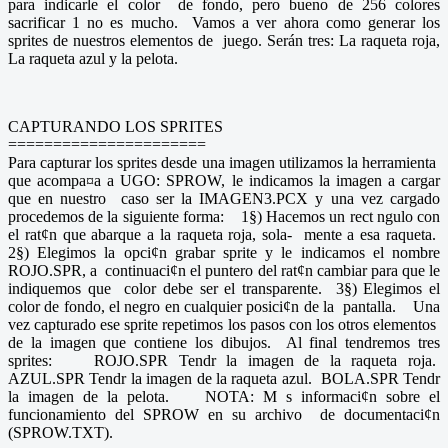
para indicarle el color de fondo, pero bueno de 256 colores
sacrificar 1 no es mucho. Vamos a ver ahora como generar los
sprites de nuestros elementos de juego. Serán tres: La raqueta roja,
La raqueta azul y la pelota.
CAPTURANDO LOS SPRITES
======================
Para capturar los sprites desde una imagen utilizamos la herramienta
que acompa¤a a UGO: SPROW, le indicamos la imagen a cargar
que en nuestro caso ser la IMAGEN3.PCX y una vez cargado
procedemos de la siguiente forma: 1§) Hacemos un rect ngulo con
el rat¢n que abarque a la raqueta roja, sola- mente a esa raqueta.
2§) Elegimos la opci¢n grabar sprite y le indicamos el nombre
ROJO.SPR, a continuaci¢n el puntero del rat¢n cambiar para que le
indiquemos que color debe ser el transparente. 3§) Elegimos el
color de fondo, el negro en cualquier posici¢n de la pantalla. Una
vez capturado ese sprite repetimos los pasos con los otros elementos
de la imagen que contiene los dibujos. Al final tendremos tres
sprites: ROJO.SPR Tendr la imagen de la raqueta roja.
AZUL.SPR Tendr la imagen de la raqueta azul. BOLA.SPR Tendr
la imagen de la pelota. NOTA: M s informaci¢n sobre el
funcionamiento del SPROW en su archivo de documentaci¢n
(SPROW.TXT).